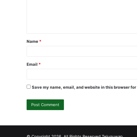
m
e
n
t
Name
*
*
Email
*
Save my name, email, and website in this browser for
© Copyright 2026, All Rights Reserved
Teluguwap