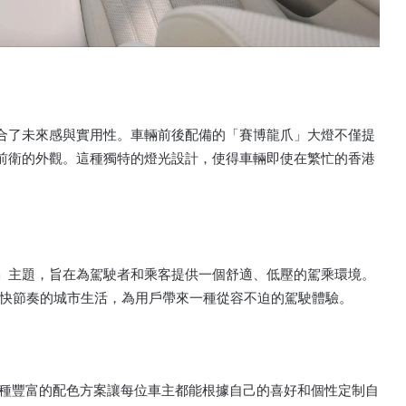
值，融合了未來感與實用性。車輛前後配備的「賽博龍爪」大燈不僅提
科技前衛的外觀。這種獨特的燈光設計，使得車輛即使在繁忙的香港
浮艙」主題，旨在為駕駛者和乘客提供一個舒適、低壓的駕乘環境。
快節奏的城市生活，為用戶帶來一種從容不迫的駕駛體驗。
擇，這種豐富的配色方案讓每位車主都能根據自己的喜好和個性定制自