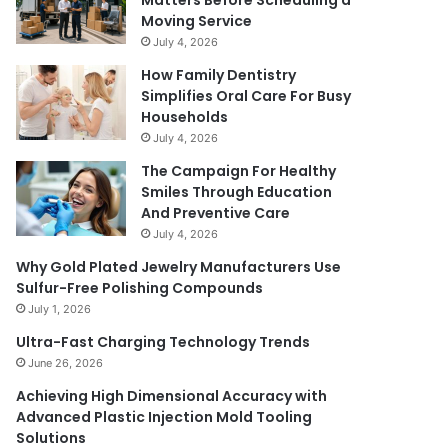
Matters Before Scheduling a
Moving Service
July 4, 2026
How Family Dentistry
Simplifies Oral Care For Busy
Households
July 4, 2026
The Campaign For Healthy
Smiles Through Education
And Preventive Care
July 4, 2026
Why Gold Plated Jewelry Manufacturers Use
Sulfur-Free Polishing Compounds
July 1, 2026
Ultra-Fast Charging Technology Trends
June 26, 2026
Achieving High Dimensional Accuracy with
Advanced Plastic Injection Mold Tooling
Solutions