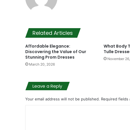
Related Articles
Affordable Elegance:
What Body T
Discovering the Value of Our
Tulle Dresse
Stunning Prom Dresses
November 26,
March 20, 2026
Leave a Reply
Your email address will not be published.
Required fields
C
o
m