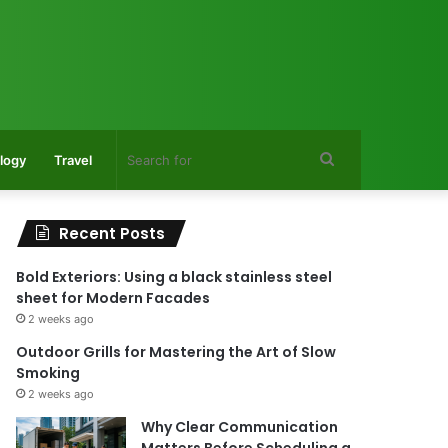
Search
logy
Travel
for
Recent Posts
Bold Exteriors: Using a black stainless steel
sheet for Modern Facades
2 weeks ago
Outdoor Grills for Mastering the Art of Slow
Smoking
2 weeks ago
Why Clear Communication